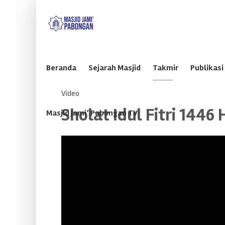
Sabtu, 8 Agustus 2026
Beranda
Sejarah Masjid
Takmir
Publikasi
Video
Sholat Idul Fitri 1446 
Masjid Jami’ Pabongan TV