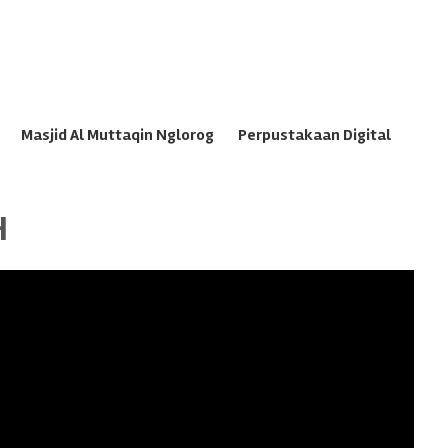
Masjid Al Muttaqin Nglorog
Perpustakaan Digital
H