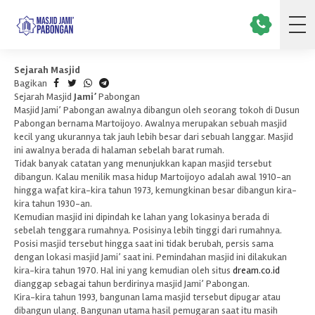
Sejarah Masjid
Bagikan
Sejarah Masjid
Jami’
Pabongan
Masjid Jami’ Pabongan awalnya dibangun oleh seorang tokoh di Dusun
Pabongan bernama Martoijoyo. Awalnya merupakan sebuah masjid
kecil yang ukurannya tak jauh lebih besar dari sebuah langgar. Masjid
ini awalnya berada di halaman sebelah barat rumah.
Tidak banyak catatan yang menunjukkan kapan masjid tersebut
dibangun. Kalau menilik masa hidup Martoijoyo adalah awal 1910-an
hingga wafat kira-kira tahun 1973, kemungkinan besar dibangun kira-
kira tahun 1930-an.
Kemudian masjid ini dipindah ke lahan yang lokasinya berada di
sebelah tenggara rumahnya. Posisinya lebih tinggi dari rumahnya.
Posisi masjid tersebut hingga saat ini tidak berubah, persis sama
dengan lokasi masjid Jami’ saat ini. Pemindahan masjid ini dilakukan
kira-kira tahun 1970. Hal ini yang kemudian oleh situs
dream.co.id
dianggap sebagai tahun berdirinya masjid Jami’ Pabongan.
Kira-kira tahun 1993, bangunan lama masjid tersebut dipugar atau
dibangun ulang. Bangunan utama hasil pemugaran saat itu masih