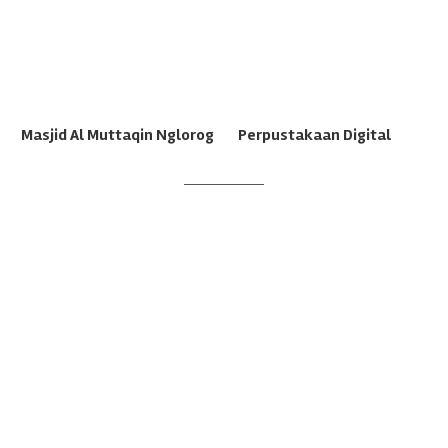
Masjid Al Muttaqin Nglorog
Perpustakaan Digital