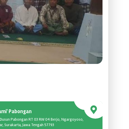
Sekretaris
Jami' Pabongan
Miftakhusurur
o Dusun Pabongan RT 03 RW 04 Berjo, Ngargoyoso,
r, Surakarta, Jawa Tengah 57793
PROFIL