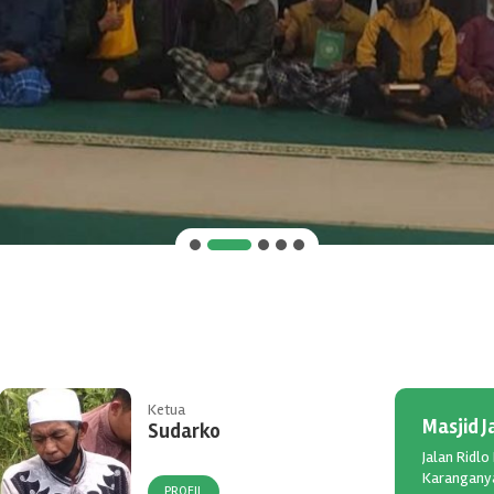
Ketua
Masjid 
Sudarko
Jalan Ridl
Karanganya
PROFIL