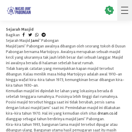
Sejarah Masjid
Bagikan
Sejarah Masjid
Jami’
Pabongan
Masjid Jami’ Pabongan awalnya dibangun oleh seorang tokoh di Dusun
Pabongan bernama Martoijoyo. Awalnya merupakan sebuah masjid
kecil yang ukurannya tak jauh lebih besar dari sebuah langgar. Masjid
ini awalnya berada di halaman sebelah barat rumah.
Tidak banyak catatan yang menunjukkan kapan masjid tersebut
dibangun. Kalau menilik masa hidup Martoijoyo adalah awal 1910-an
hingga wafat kira-kira tahun 1973, kemungkinan besar dibangun kira-
kira tahun 1930-an.
Kemudian masjid ini dipindah ke lahan yang lokasinya berada di
sebelah tenggara rumahnya. Posisinya lebih tinggi dari rumahnya.
Posisi masjid tersebut hingga saat ini tidak berubah, persis sama
dengan lokasi masjid Jami’ saat ini. Pemindahan masjid ini dilakukan
kira-kira tahun 1970. Hal ini yang kemudian oleh situs
dream.co.id
dianggap sebagai tahun berdirinya masjid Jami’ Pabongan.
Kira-kira tahun 1993, bangunan lama masjid tersebut dipugar atau
dibangun ulang. Bangunan utama hasil pemugaran saat itu masih